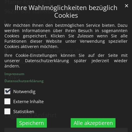
Pfarrer-Krapf-Str. 3
✕
Ihre Wahlmöglichkeiten bezüglich
96231
Bad Staffelstein/Uetzing
Cookies
(0 95 73) 48 15
Wir möchten Ihnen den bestmöglichen Service bieten. Dazu
werden Informationen über Ihren Besuch in sogenannten
st-johannes.uetzing@kita.erzbistum-
Cookies gespeichert. Klicken Sie
Zulassen
wenn Sie alle
bamberg.de
Funktionen dieser Website unter Verwendung spezieller
Cookies aktiveren möchten.
kinderhaus-uetzing.de
Ihre Cookie-Einstellungen können Sie auf der Seite mit
unserer Datenschutzerklärung später jederzeit wieder
Visitenkarte herunterladen
ändern.
Impressum
Links
Datenschutzerklärung
Notwendig
Externe Inhalte
Statistiken
Lage und Anfahrt
Speichern
Alle akzeptieren